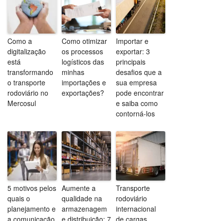
Como a
Como otimizar
Importar e
digitalização
os processos
exportar: 3
está
logísticos das
principais
transformando
minhas
desafios que a
o transporte
importações e
sua empresa
rodoviário no
exportações?
pode encontrar
Mercosul
e saiba como
contorná-los
5 motivos pelos
Aumente a
Transporte
quais o
qualidade na
rodoviário
planejamento e
armazenagem
internacional
a comunicação
e distribuição: 7
de cargas