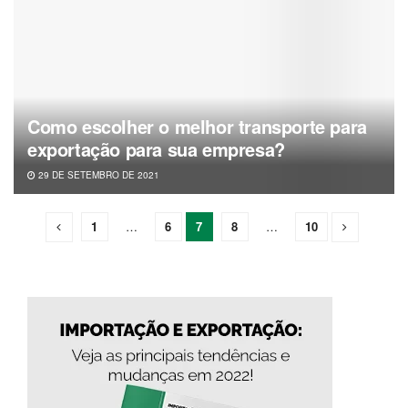
Como escolher o melhor transporte para
exportação para sua empresa?
29 DE SETEMBRO DE 2021
1
…
6
7
8
…
10